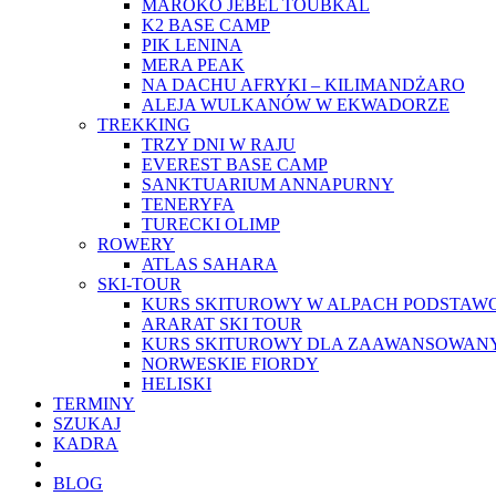
MAROKO JEBEL TOUBKAL
K2 BASE CAMP
PIK LENINA
MERA PEAK
NA DACHU AFRYKI – KILIMANDŻARO
ALEJA WULKANÓW W EKWADORZE
TREKKING
TRZY DNI W RAJU
EVEREST BASE CAMP
SANKTUARIUM ANNAPURNY
TENERYFA
TURECKI OLIMP
ROWERY
ATLAS SAHARA
SKI-TOUR
KURS SKITUROWY W ALPACH PODSTA
ARARAT SKI TOUR
KURS SKITUROWY DLA ZAAWANSOWAN
NORWESKIE FIORDY
HELISKI
TERMINY
SZUKAJ
KADRA
BLOG