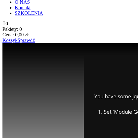
O NAS
Kontakt
SZKOLENIA
0
Pakiety:
0
Cena:
0,00
zł
Koszyk
Sprawdź
You have some jquer
1. Set 'Module Gene