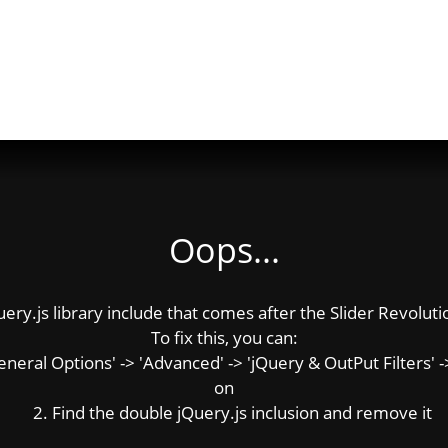
Oops...
y.js library include that comes after the Slider Revolution
To fix this, you can:
ral Options' -> 'Advanced' -> 'jQuery & OutPut Filters' ->
on
2. Find the double jQuery.js inclusion and remove it