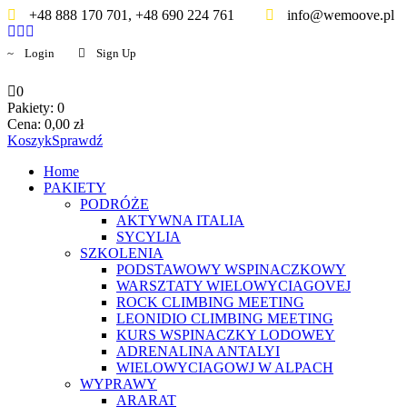
+48 888 170 701, +48 690 224 761
info@wemoove.pl
Login
Sign Up
0
Pakiety:
0
Cena:
0,00
zł
Koszyk
Sprawdź
Home
PAKIETY
PODRÓŻE
AKTYWNA ITALIA
SYCYLIA
SZKOLENIA
PODSTAWOWY WSPINACZKOWY
WARSZTATY WIELOWYCIAGOVEJ
ROCK CLIMBING MEETING
LEONIDIO CLIMBING MEETING
KURS WSPINACZKY LODOWEY
ADRENALINA ANTALYI
WIELOWYCIAGOWJ W ALPACH
WYPRAWY
ARARAT