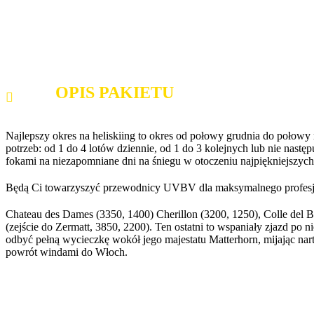
OPIS PAKIETU
Najlepszy okres na heliskiing to okres od połowy grudnia do połowy
potrzeb: od 1 do 4 lotów dziennie, od 1 do 3 kolejnych lub nie nastę
fokami na niezapomniane dni na śniegu w otoczeniu najpiękniejszych
Będą Ci towarzyszyć przewodnicy UVBV dla maksymalnego profesjo
Chateau des Dames (3350, 1400) Cherillon (3200, 1250), Colle del Bre
(zejście do Zermatt, 3850, 2200). Ten ostatni to wspaniały zjazd p
odbyć pełną wycieczkę wokół jego majestatu Matterhorn, mijając nart
powrót windami do Włoch.