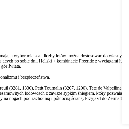
 maja, a wybór miejsca i liczby lotów można dostosować do własnych
pujących po sobie dni, Heliski + kombinacje Freeride z wyciągami lub
 gór świata.
nalizmu i bezpieczeństwa.
uil (3281, 1330), Petit Tournalin (3207, 1200), Tete de Valpelline
o niesamowitych lodowcach z zawsze sypkim śniegiem, który pozwala
y na nogach pod zachodnią i północną ścianą. Przyjazd do Zermatt i