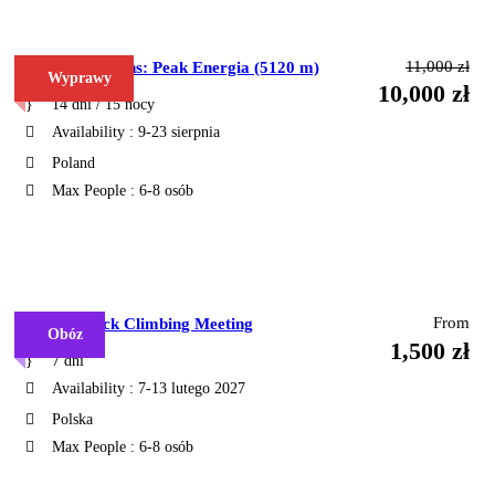
11,000 zł
Fann Mountains: Peak Energia (5120 m)
Wyprawy
10,000 zł
14 dni / 15 nocy
Availability : 9-23 sierpnia
Poland
Max People : 6-8 osób
90%
SPORT
From
Sycylia Rock Climbing Meeting
Obóz
1,500 zł
7 dni
Do przewozu bagażu będziemy mieć do dyspozycji
Availability : 7-13 lutego 2027
własne auto 4x4 z kierowcą, dlatego zabieramy na rower
niewielki pakunek podręczny. Auto będzie można
Polska
wykorzystać również przy ewentualnej kontuzji lub
niedyspozycji jednego lub dwóch uczestników.
Max People : 6-8 osób
Dzienne odcinki to 50-80 km 1000 do 1500 m