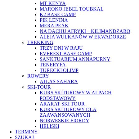
MT KENYA
MAROKO JEBEL TOUBKAL
K2 BASE CAMP
PIK LENINA
MERA PEAK
NA DACHU AFRYKI – KILIMANDŻARO
ALEJA WULKANÓW W EKWADORZE
TREKKING
TRZY DNI W RAJU
EVEREST BASE CAMP
SANKTUARIUM ANNAPURNY
TENERYFA
TURECKI OLIMP
ROWERY
ATLAS SAHARA
SKI-TOUR
KURS SKITUROWY W ALPACH
PODSTAWOWY
ARARAT SKI TOUR
KURS SKITUROWY DLA
ZAAWANSOWANYCH
NORWESKIE FIORDY
HELISKI
TERMINY
SZUKAJ