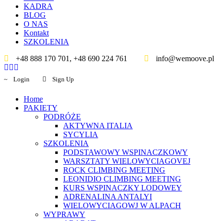
KADRA
BLOG
O NAS
Kontakt
SZKOLENIA
+48 888 170 701, +48 690 224 761
info@wemoove.pl
Login
Sign Up
Home
PAKIETY
PODRÓŻE
AKTYWNA ITALIA
SYCYLIA
SZKOLENIA
PODSTAWOWY WSPINACZKOWY
WARSZTATY WIELOWYCIAGOVEJ
ROCK CLIMBING MEETING
LEONIDIO CLIMBING MEETING
KURS WSPINACZKY LODOWEY
ADRENALINA ANTALYI
WIELOWYCIAGOWJ W ALPACH
WYPRAWY