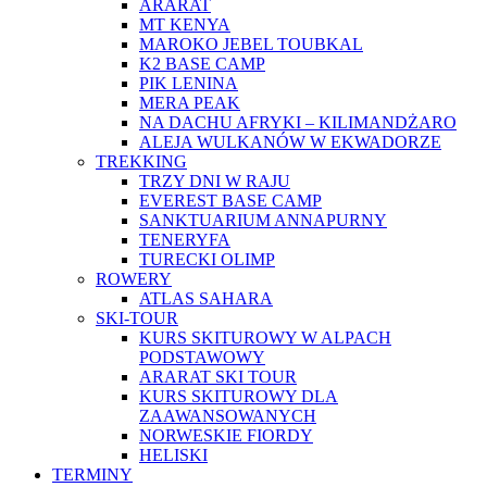
ARARAT
MT KENYA
MAROKO JEBEL TOUBKAL
K2 BASE CAMP
PIK LENINA
MERA PEAK
NA DACHU AFRYKI – KILIMANDŻARO
ALEJA WULKANÓW W EKWADORZE
TREKKING
TRZY DNI W RAJU
EVEREST BASE CAMP
SANKTUARIUM ANNAPURNY
TENERYFA
TURECKI OLIMP
ROWERY
ATLAS SAHARA
SKI-TOUR
KURS SKITUROWY W ALPACH
PODSTAWOWY
ARARAT SKI TOUR
KURS SKITUROWY DLA
ZAAWANSOWANYCH
NORWESKIE FIORDY
HELISKI
TERMINY