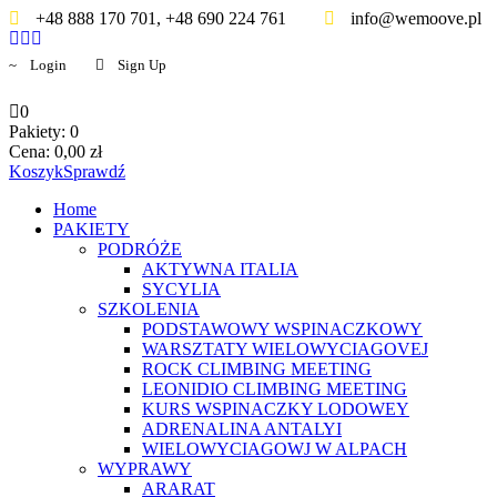
+48 888 170 701, +48 690 224 761
info@wemoove.pl
Login
Sign Up
0
Pakiety:
0
Cena:
0,00
zł
Koszyk
Sprawdź
Home
PAKIETY
PODRÓŻE
AKTYWNA ITALIA
SYCYLIA
SZKOLENIA
PODSTAWOWY WSPINACZKOWY
WARSZTATY WIELOWYCIAGOVEJ
ROCK CLIMBING MEETING
LEONIDIO CLIMBING MEETING
KURS WSPINACZKY LODOWEY
ADRENALINA ANTALYI
WIELOWYCIAGOWJ W ALPACH
WYPRAWY
ARARAT