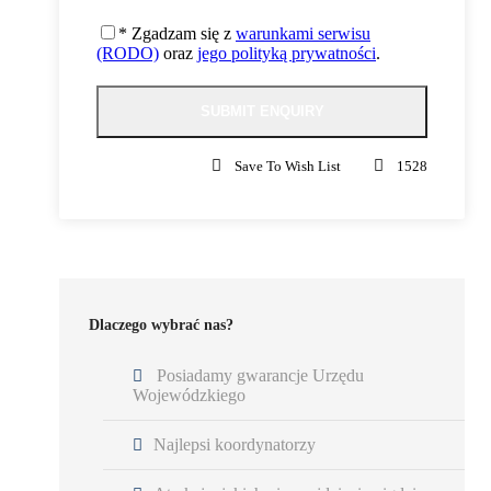
CENA NIE ZAWIERA:
* Zgadzam się z
warunkami serwisu
Przelotu, Dwie kolacje w Marrakeszu nie są wliczone w
(RODO)
oraz
jego polityką prywatności
.
cenę,
Wypożyczalnia rowerów w Maroku
Save To Wish List
1528
CZEGO SIĘ SPODZIEWAĆ?
Dlaczego wybrać nas?
Posiadamy gwarancje Urzędu
80%
Wojewódzkiego
SKALA TRUDNOŚCI
Najlepsi koordynatorzy