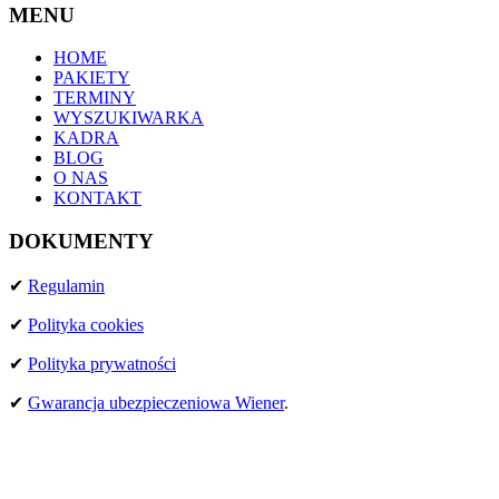
MENU
HOME
DZIEŃ 2
MARRAKESZ – SKOURA (63 KM,
PAKIETY
1200 M PRZEWYŻSZENIA)
TERMINY
WYSZUKIWARKA
KADRA
Dystans (km): 63
BLOG
Przewyższenie (D+): 1200
O NAS
Opis: Transfer pojazdem przez Wysoki Atlas (przełęcz Tizi
KONTAKT
n’Tichka), około 3-4 godziny. Rozpoczęcie jazdy rowerem z
Telouet lub Taddart. Trasa po szutrowych drogach przez
DOKUMENTY
berberyjskie wioski i księżycowe krajobrazy aż do oazy
Skoura.
✔
Regulamin
✔
Polityka cookies
✔
Polityka prywatności
✔
Gwarancja ubezpieczeniowa Wiener
.
DZIEŃ 3
SKOURA – N’KOB (70 KM, 1600 M
PRZEWYŻSZENIA)
Spektakularna trasa prowadzi przez krajobrazy pochodzenia