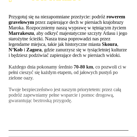
Przygotuj się na niezapomniane przeżycie: podróż
rowerem
gravelowym
przez zapierające dech w piersiach krajobrazy
Maroka. Rozpoczniemy naszą wyprawę w tętniącym życiem
Marrakeszu
, aby odkryć majestatyczne szczyty Atlasu i jego
starożytne ścieżki. Nasza trasa poprowadzi nas przez
legendarne miejsca, takie jak historyczne miasta
Skoura
,
N’Kob
i
Zagora
, gdzie zanurzysz się w tysiącletniej kulturze
i będziesz podziwiać zapierające dech w piersiach widoki.
Każdego dnia pokonamy średnio
70-80 km
, co pozwoli ci w
pełni cieszyć się każdym etapem, od jałowych pustyń po
zielone oazy.
Twoje bezpieczeństwo jest naszym priorytetem: przez całą
podróż zapewniamy pełne wsparcie i pomoc drogową,
gwarantując beztroską przygodę.