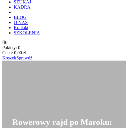
SZUKAJ
KADRA
BLOG
O NAS
Kontakt
SZKOLENIA
0
Pakiety:
0
Cena:
0,00
zł
Koszyk
Sprawdź
Rowerowy rajd po Maroku: