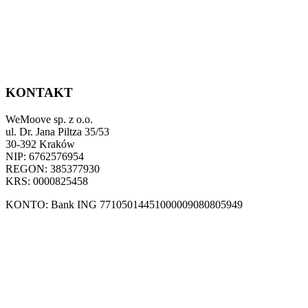
KONTAKT
TRASA
WeMoove sp. z o.o.
ul. Dr. Jana Piltza 35/53
30-392 Kraków
NIP: 6762576954
REGON: 385377930
DZIEŃ 1
RZYJAZD NA LOTNISKO W
KRS: 0000825458
MARRAKESZU
KONTO: Bank ING 77105014451000009080805949
Przyjazd na lotnisko w Marrakeszu i transfer do hotelu riad.
+48 888 170 701
Powitalna odprawa z personelem WeMoove.pl. Czas wolny
+48 690 224 761
na zwiedzanie miasta (w zależności od godziny przylotu).
info@wemoove.pl