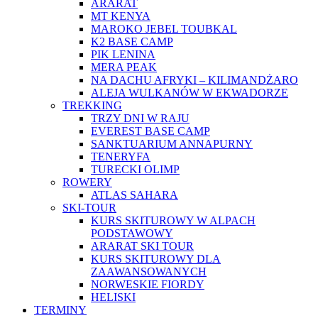
ARARAT
MT KENYA
MAROKO JEBEL TOUBKAL
K2 BASE CAMP
PIK LENINA
MERA PEAK
NA DACHU AFRYKI – KILIMANDŻARO
ALEJA WULKANÓW W EKWADORZE
TREKKING
TRZY DNI W RAJU
EVEREST BASE CAMP
SANKTUARIUM ANNAPURNY
TENERYFA
TURECKI OLIMP
ROWERY
ATLAS SAHARA
SKI-TOUR
KURS SKITUROWY W ALPACH
PODSTAWOWY
ARARAT SKI TOUR
KURS SKITUROWY DLA
ZAAWANSOWANYCH
NORWESKIE FIORDY
HELISKI
TERMINY