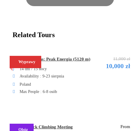
Related Tours
50%
WYMAGANE
DOŚWIADCZENIE
11,000 zł
Fann Mountains: Peak Energia (5120 m)
Wyprawy
10,000 zł
14 dni / 15 nocy
Availability : 9-23 sierpnia
Poland
Max People : 6-8 osób
60%
KONDYCJA FIZYCZNA
From
Sycylia Rock Climbing Meeting
Obóz