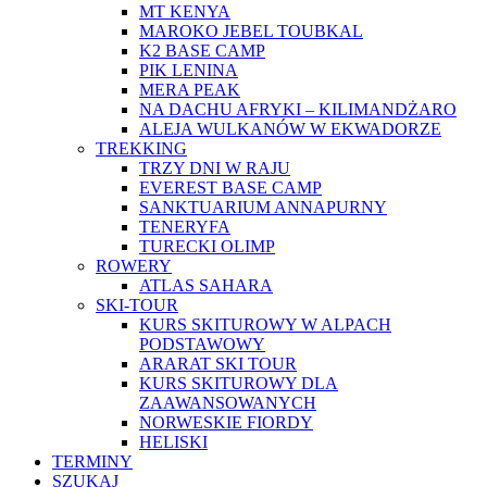
MT KENYA
MAROKO JEBEL TOUBKAL
K2 BASE CAMP
PIK LENINA
MERA PEAK
NA DACHU AFRYKI – KILIMANDŻARO
ALEJA WULKANÓW W EKWADORZE
TREKKING
TRZY DNI W RAJU
EVEREST BASE CAMP
SANKTUARIUM ANNAPURNY
TENERYFA
TURECKI OLIMP
ROWERY
ATLAS SAHARA
SKI-TOUR
KURS SKITUROWY W ALPACH
PODSTAWOWY
ARARAT SKI TOUR
KURS SKITUROWY DLA
ZAAWANSOWANYCH
NORWESKIE FIORDY
HELISKI
TERMINY
SZUKAJ