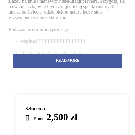
zjazdu na linie i manewrów asekuracji partnera. Przygotuj się
na wspinaczkę w jednym z najbardziej spektakularnych
miejsc na świecie, gdzie piękno natury łączy się z
wyzwaniem wspinaczkowym.”
Podczas kursu nauczymy się:
wspinać!!!!!!!!!!!!!!!!!!!!!!!!!!!!!!!!
Używania sprzętu wspinaczkowego,
Strategii i taktyk wspinaczkowych,
READ MORE
Podstaw techniki wspinania,
Prowadzenia na obitych drogach wielowyciągowych.
Asekurowania na stanowisku pośrednim oraz jak
zmieniać się na prowadzeniu drogi wspinaczkowej,
Jakie ryzyko i niebezpieczeństwa niesie za sobą
wspinaczka,
Prowadzenia na nieobitych drogach
wielowyciągowych,
Jakie są główne zasady i na co należy zwracać uwagę
Szkolenia
podczas treningu wspinaczkowego,
2,500 zł
Historii wspinania
From