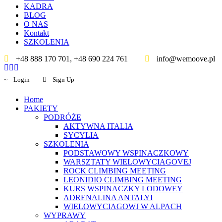
KADRA
BLOG
O NAS
Kontakt
SZKOLENIA
+48 888 170 701, +48 690 224 761
info@wemoove.pl
Login
Sign Up
Home
PAKIETY
PODRÓŻE
AKTYWNA ITALIA
SYCYLIA
SZKOLENIA
PODSTAWOWY WSPINACZKOWY
WARSZTATY WIELOWYCIAGOVEJ
ROCK CLIMBING MEETING
LEONIDIO CLIMBING MEETING
KURS WSPINACZKY LODOWEY
ADRENALINA ANTALYI
WIELOWYCIAGOWJ W ALPACH
WYPRAWY