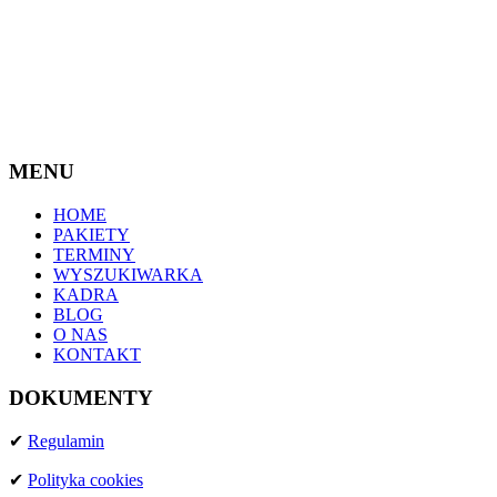
POZIOM STRESU
+48 888 170 701
+48 690 224 761
info@wemoove.pl
Pięciu dni wspinaczki w najpiękniejszym ścianach
Grup maksymalnie 2-osobowych przypadających na
MENU
jednego instruktora.
Najlepsze miejsce do wspinaczki na świecie
HOME
PAKIETY
TERMINY
WYSZUKIWARKA
KADRA
BLOG
O NAS
KONTAKT
SZCZEGÓŁOWY PLAN
DOKUMENTY
KURSU
✔
Regulamin
✔
Polityka cookies