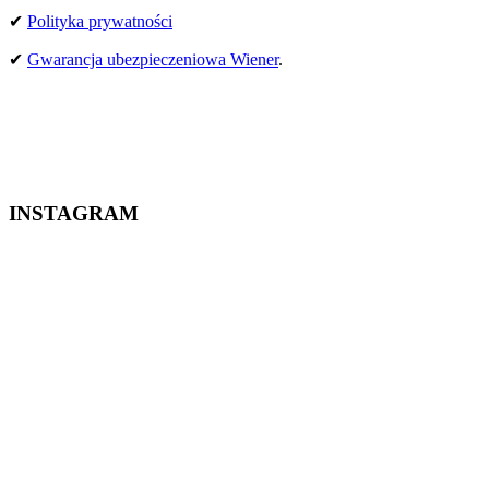
✔
Polityka prywatności
DZIEŃ 1
✔
Gwarancja ubezpieczeniowa Wiener
.
– Prezentacja i omówienie sprzętu wspinaczkowego,
– Jak przygotować się do wspinaczki wielowyciągowej,
– Wiązanie się liną z zastosowaniem uprzęży, praktyczna
znajomość węzłów: kluczka, ósemka, taśmowy (równoległy),
podwójny zderzakowy, półwyblinka, wyblinka, flagowy,
prusik, bloker, stoper taśmowy; zwijanie i przenoszenie liny,
INSTAGRAM
– Teoria asekuracji,
– Zjazdy na linie,
– Formacje skalne,
wemoove.pl
– Dobieranie sprzętu do konkretnej drogi i poprawne
🏔🌍 𝕂𝕌ℝ𝕊𝕐, 𝕊ℤ𝕂𝕆𝕃𝔼ℕ𝕀𝔸, 𝕎𝕐ℙℝ𝔸𝕎𝕐, ℙ𝕆𝔻ℝ𝕆ℤ𝔼
noszenie go.
#𝘄𝗲𝗺𝗼𝗼𝘃𝗲 👈
DZIEŃ 2