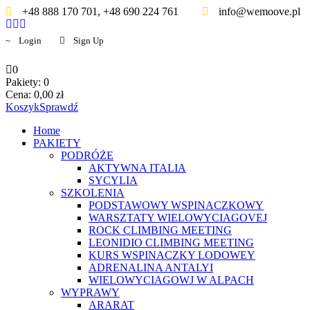
+48 888 170 701, +48 690 224 761
info@wemoove.pl
Login
Sign Up
0
Pakiety:
0
Cena:
0,00
zł
Koszyk
Sprawdź
Home
PAKIETY
PODRÓŻE
AKTYWNA ITALIA
SYCYLIA
SZKOLENIA
PODSTAWOWY WSPINACZKOWY
WARSZTATY WIELOWYCIAGOVEJ
ROCK CLIMBING MEETING
LEONIDIO CLIMBING MEETING
KURS WSPINACZKY LODOWEY
ADRENALINA ANTALYI
WIELOWYCIAGOWJ W ALPACH
WYPRAWY
ARARAT