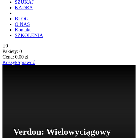
SZUKAJ
KADRA
BLOG
O NAS
Kontakt
SZKOLENIA
0
Pakiety:
0
Cena:
0,00
zł
Koszyk
Sprawdź
Verdon: Wielowyciągowy