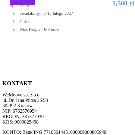
1,500 zł
7 dni
Availability : 7-13 lutego 2027
Polska
Max People : 6-8 osób
55%
SKALA TRUDNOŚCI
KONTAKT
WeMoove sp. z o.o.
ul. Dr. Jana Piltza 35/53
30-392 Kraków
NIP: 6762576954
REGON: 385377930
KRS: 0000825458
65%
KONTO: Bank ING 77105014451000009080805949